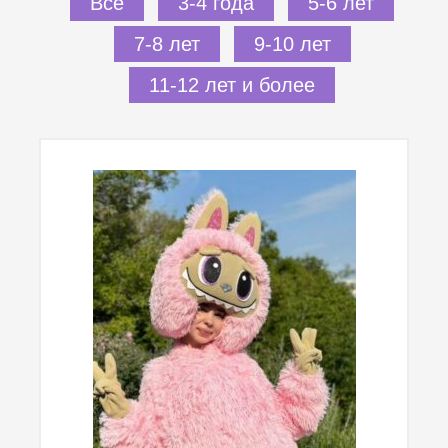
Все
3-4 года
5-6 лет
7-8 лет
9-10 лет
11-12 лет и более