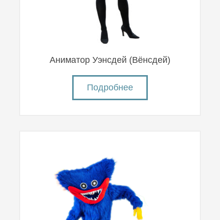
Аниматор Уэнсдей (Вëнсдей)
Подробнее