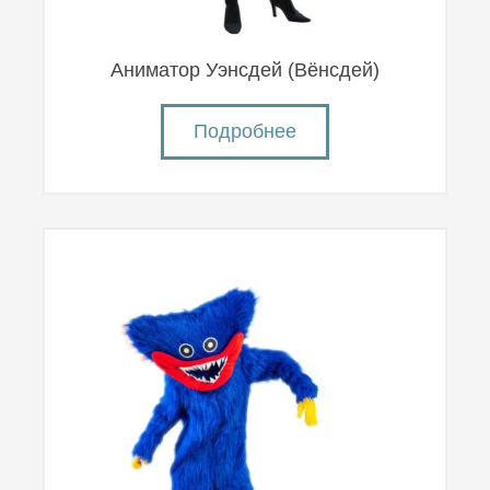
Аниматор Уэнсдей (Вëнсдей)
Подробнее