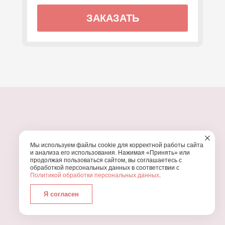
ЗАКАЗАТЬ
ПОЧЕМУ МЫ?
Мы используем файлы cookie для корректной работы сайта
УЗНАЙТЕ, ПОЧЕМУ ПРОВЕДЕНИЕ
ВАШЕГО
и анализа его использования. Нажимая «Принять» или
ПРАЗДНИКА СТОИТ ДОВЕРИТЬ НАМ
продолжая пользоваться сайтом, вы соглашаетесь с
обработкой персональных данных в соответствии с
Политикой обработки персональных данных
.
Я согласен
Работаем с 2016 года