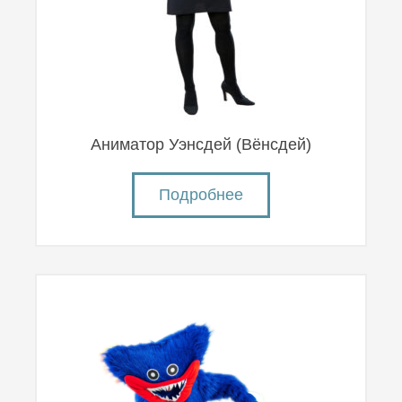
Аниматор Уэнсдей (Вëнсдей)
Подробнее