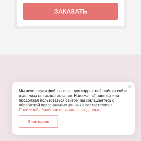
ЗАКАЗАТЬ
ПОЧЕМУ МЫ?
Мы используем файлы cookie для корректной работы сайта
УЗНАЙТЕ, ПОЧЕМУ ПРОВЕДЕНИЕ
ВАШЕГО
и анализа его использования. Нажимая «Принять» или
ПРАЗДНИКА СТОИТ ДОВЕРИТЬ НАМ
продолжая пользоваться сайтом, вы соглашаетесь с
обработкой персональных данных в соответствии с
Политикой обработки персональных данных
.
Я согласен
Работаем с 2016 года