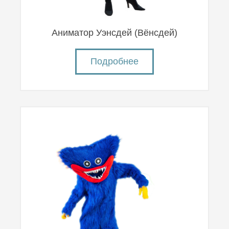
Аниматор Уэнсдей (Вëнсдей)
Подробнее