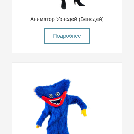
Аниматор Уэнсдей (Вëнсдей)
Подробнее