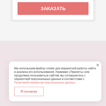
ЗАКАЗАТЬ
ПОЧЕМУ МЫ?
Мы используем файлы cookie для корректной работы сайта
УЗНАЙТЕ, ПОЧЕМУ ПРОВЕДЕНИЕ
ВАШЕГО
и анализа его использования. Нажимая «Принять» или
ПРАЗДНИКА СТОИТ ДОВЕРИТЬ НАМ
продолжая пользоваться сайтом, вы соглашаетесь с
обработкой персональных данных в соответствии с
Политикой обработки персональных данных
.
Я согласен
Работаем с 2016 года