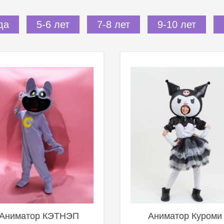
да
5-6 лет
7-8 лет
9-10 лет
Аниматор КЭТНЭП
Аниматор Куроми