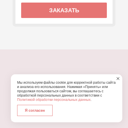
ЗАКАЗАТЬ
ПОЧЕМУ МЫ?
Мы используем файлы cookie для корректной работы сайта
УЗНАЙТЕ, ПОЧЕМУ ПРОВЕДЕНИЕ
ВАШЕГО
и анализа его использования. Нажимая «Принять» или
ПРАЗДНИКА СТОИТ ДОВЕРИТЬ НАМ
продолжая пользоваться сайтом, вы соглашаетесь с
обработкой персональных данных в соответствии с
Политикой обработки персональных данных
.
Я согласен
Работаем с 2016 года