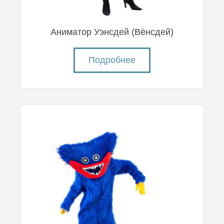
Аниматор Уэнсдей (Вëнсдей)
Подробнее