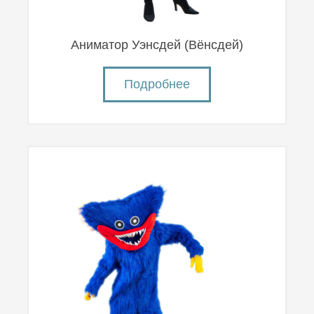
Аниматор Уэнсдей (Вëнсдей)
Подробнее