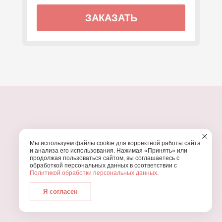
ЗАКАЗАТЬ
ПОЧЕМУ МЫ?
Мы используем файлы cookie для корректной работы сайта
УЗНАЙТЕ, ПОЧЕМУ ПРОВЕДЕНИЕ
ВАШЕГО
и анализа его использования. Нажимая «Принять» или
ПРАЗДНИКА СТОИТ ДОВЕРИТЬ НАМ
продолжая пользоваться сайтом, вы соглашаетесь с
обработкой персональных данных в соответствии с
Политикой обработки персональных данных
.
Я согласен
Работаем с 2016 года