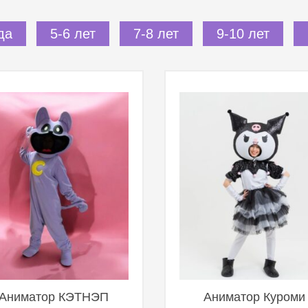
да
5-6 лет
7-8 лет
9-10 лет
Аниматор КЭТНЭП
Аниматор Куроми