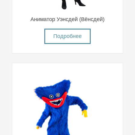
Аниматор Уэнсдей (Вëнсдей)
Подробнее