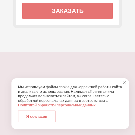
ЗАКАЗАТЬ
ПОЧЕМУ МЫ?
Мы используем файлы cookie для корректной работы сайта
УЗНАЙТЕ, ПОЧЕМУ ПРОВЕДЕНИЕ
ВАШЕГО
и анализа его использования. Нажимая «Принять» или
ПРАЗДНИКА СТОИТ ДОВЕРИТЬ НАМ
продолжая пользоваться сайтом, вы соглашаетесь с
обработкой персональных данных в соответствии с
Политикой обработки персональных данных
.
Я согласен
Работаем с 2016 года