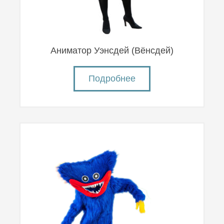
Аниматор Уэнсдей (Вëнсдей)
Подробнее