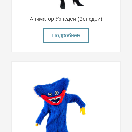
Аниматор Уэнсдей (Вëнсдей)
Подробнее