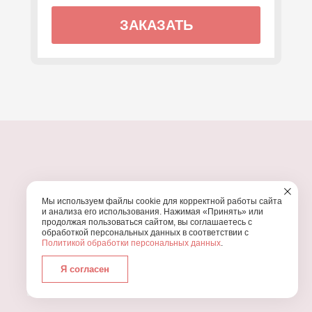
ЗАКАЗАТЬ
ПОЧЕМУ МЫ?
Мы используем файлы cookie для корректной работы сайта
УЗНАЙТЕ, ПОЧЕМУ ПРОВЕДЕНИЕ
ВАШЕГО
и анализа его использования. Нажимая «Принять» или
ПРАЗДНИКА СТОИТ ДОВЕРИТЬ НАМ
продолжая пользоваться сайтом, вы соглашаетесь с
обработкой персональных данных в соответствии с
Политикой обработки персональных данных
.
Я согласен
Работаем с 2016 года