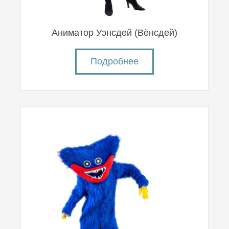
Аниматор Уэнсдей (Вëнсдей)
Подробнее