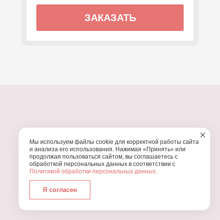
ЗАКАЗАТЬ
ПОЧЕМУ МЫ?
Мы используем файлы cookie для корректной работы сайта
УЗНАЙТЕ, ПОЧЕМУ ПРОВЕДЕНИЕ
ВАШЕГО
и анализа его использования. Нажимая «Принять» или
ПРАЗДНИКА СТОИТ ДОВЕРИТЬ НАМ
продолжая пользоваться сайтом, вы соглашаетесь с
обработкой персональных данных в соответствии с
Политикой обработки персональных данных
.
Я согласен
Работаем с 2016 года