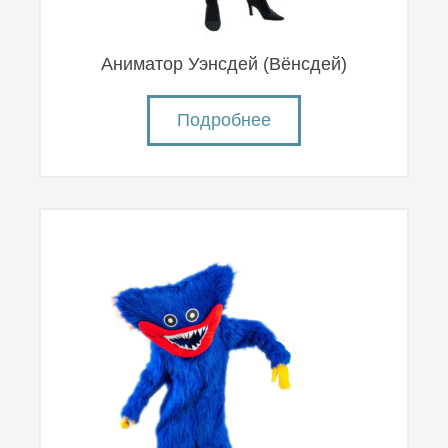
Аниматор Уэнсдей (Вëнсдей)
Подробнее