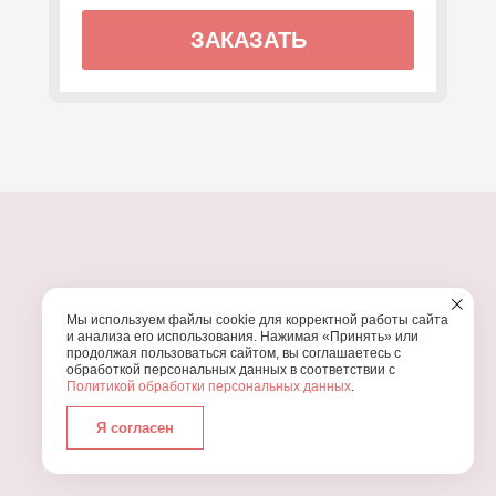
ЗАКАЗАТЬ
ПОЧЕМУ МЫ?
Мы используем файлы cookie для корректной работы сайта
УЗНАЙТЕ, ПОЧЕМУ ПРОВЕДЕНИЕ
ВАШЕГО
и анализа его использования. Нажимая «Принять» или
ПРАЗДНИКА СТОИТ ДОВЕРИТЬ НАМ
продолжая пользоваться сайтом, вы соглашаетесь с
обработкой персональных данных в соответствии с
Политикой обработки персональных данных
.
Я согласен
Работаем с 2016 года