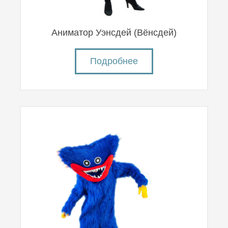
Аниматор Уэнсдей (Вëнсдей)
Подробнее