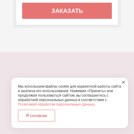
ЗАКАЗАТЬ
ПОЧЕМУ МЫ?
Мы используем файлы cookie для корректной работы сайта
УЗНАЙТЕ, ПОЧЕМУ ПРОВЕДЕНИЕ
ВАШЕГО
и анализа его использования. Нажимая «Принять» или
ПРАЗДНИКА СТОИТ ДОВЕРИТЬ НАМ
продолжая пользоваться сайтом, вы соглашаетесь с
обработкой персональных данных в соответствии с
Политикой обработки персональных данных
.
Я согласен
Работаем с 2016 года