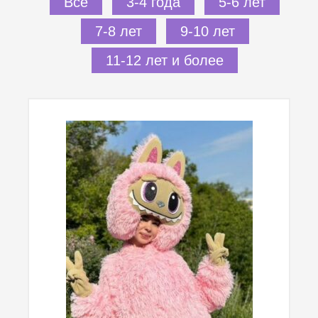
Все
3-4 года
5-6 лет
7-8 лет
9-10 лет
11-12 лет и более