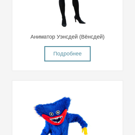
Аниматор Уэнсдей (Вëнсдей)
Подробнее