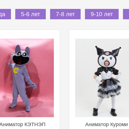
да
5-6 лет
7-8 лет
9-10 лет
Аниматор КЭТНЭП
Аниматор Куроми