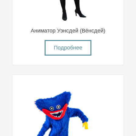
Аниматор Уэнсдей (Вëнсдей)
Подробнее