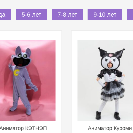
да
5-6 лет
7-8 лет
9-10 лет
Аниматор КЭТНЭП
Аниматор Куроми