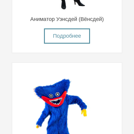
Аниматор Уэнсдей (Вëнсдей)
Подробнее