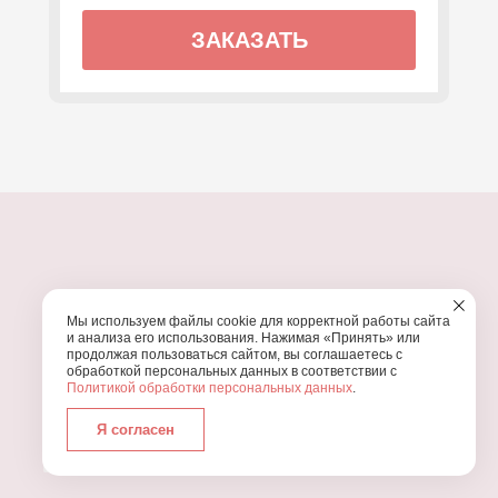
ЗАКАЗАТЬ
ПОЧЕМУ МЫ?
Мы используем файлы cookie для корректной работы сайта
УЗНАЙТЕ, ПОЧЕМУ ПРОВЕДЕНИЕ
ВАШЕГО
и анализа его использования. Нажимая «Принять» или
ПРАЗДНИКА СТОИТ ДОВЕРИТЬ НАМ
продолжая пользоваться сайтом, вы соглашаетесь с
обработкой персональных данных в соответствии с
Политикой обработки персональных данных
.
Я согласен
Работаем с 2016 года