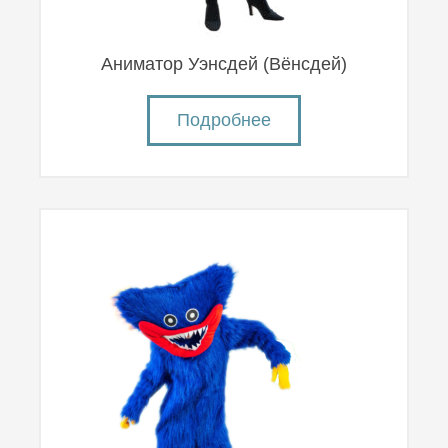
Аниматор Уэнсдей (Вëнсдей)
Подробнее