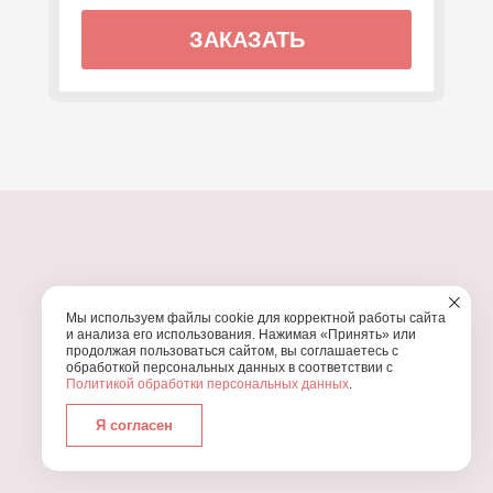
ЗАКАЗАТЬ
ПОЧЕМУ МЫ?
Мы используем файлы cookie для корректной работы сайта
УЗНАЙТЕ, ПОЧЕМУ ПРОВЕДЕНИЕ
ВАШЕГО
и анализа его использования. Нажимая «Принять» или
ПРАЗДНИКА СТОИТ ДОВЕРИТЬ НАМ
продолжая пользоваться сайтом, вы соглашаетесь с
обработкой персональных данных в соответствии с
Политикой обработки персональных данных
.
Я согласен
Работаем с 2016 года