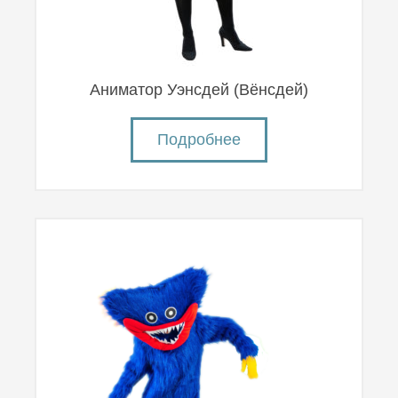
Аниматор Уэнсдей (Вëнсдей)
Подробнее