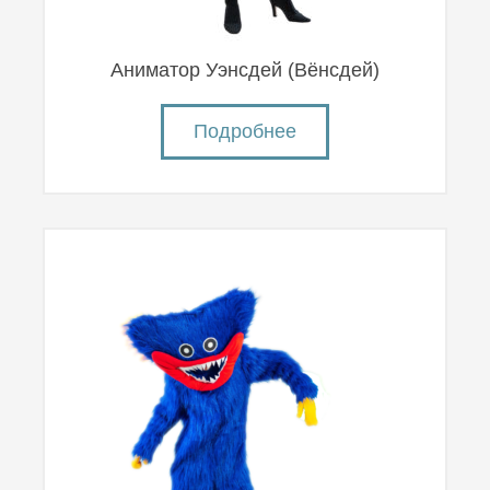
Аниматор Уэнсдей (Вëнсдей)
Подробнее