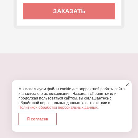
ЗАКАЗАТЬ
ПОЧЕМУ МЫ?
Мы используем файлы cookie для корректной работы сайта
УЗНАЙТЕ, ПОЧЕМУ ПРОВЕДЕНИЕ
ВАШЕГО
и анализа его использования. Нажимая «Принять» или
ПРАЗДНИКА СТОИТ ДОВЕРИТЬ НАМ
продолжая пользоваться сайтом, вы соглашаетесь с
обработкой персональных данных в соответствии с
Политикой обработки персональных данных
.
Я согласен
Работаем с 2016 года