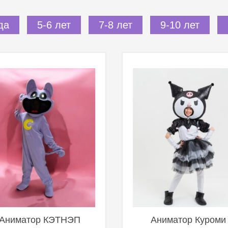
да
5-6 лет
7-8 лет
9-10 лет
Аниматор КЭТНЭП
Аниматор Куроми