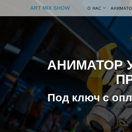
ART MIX SHOW
О НАС
АНИМАТ
АНИМАТОР У
ПР
Под ключ с опл