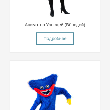
Аниматор Уэнсдей (Вëнсдей)
Подробнее