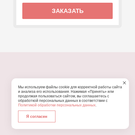
ЗАКАЗАТЬ
ПОЧЕМУ МЫ?
Мы используем файлы cookie для корректной работы сайта
УЗНАЙТЕ, ПОЧЕМУ ПРОВЕДЕНИЕ
ВАШЕГО
и анализа его использования. Нажимая «Принять» или
ПРАЗДНИКА СТОИТ ДОВЕРИТЬ НАМ
продолжая пользоваться сайтом, вы соглашаетесь с
обработкой персональных данных в соответствии с
Политикой обработки персональных данных
.
Я согласен
Работаем с 2016 года