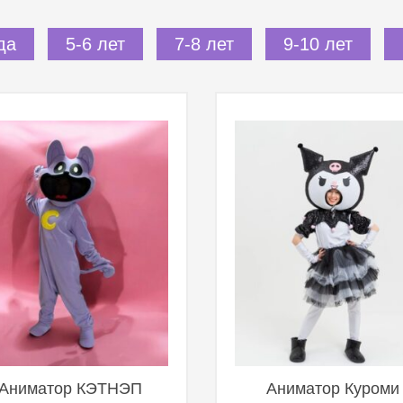
да
5-6 лет
7-8 лет
9-10 лет
Аниматор КЭТНЭП
Аниматор Куроми