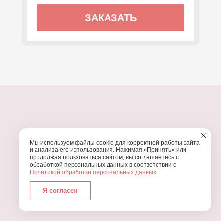
ЗАКАЗАТЬ
ПОЧЕМУ МЫ?
Мы используем файлы cookie для корректной работы сайта
УЗНАЙТЕ, ПОЧЕМУ ПРОВЕДЕНИЕ
ВАШЕГО
и анализа его использования. Нажимая «Принять» или
ПРАЗДНИКА СТОИТ ДОВЕРИТЬ НАМ
продолжая пользоваться сайтом, вы соглашаетесь с
обработкой персональных данных в соответствии с
Политикой обработки персональных данных
.
Я согласен
Работаем с 2016 года