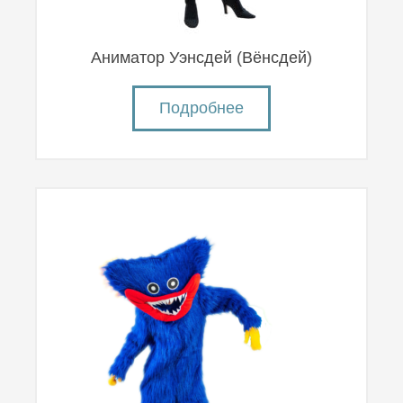
Аниматор Уэнсдей (Вëнсдей)
Подробнее