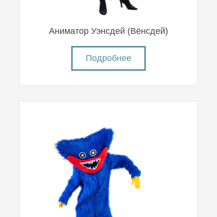
Аниматор Уэнсдей (Вëнсдей)
Подробнее