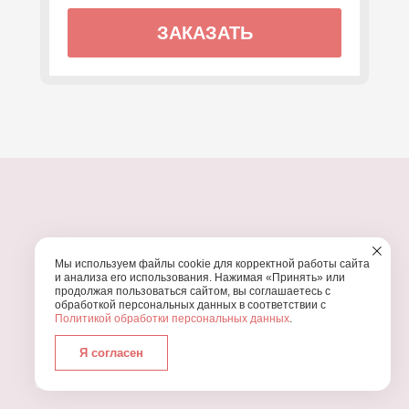
ЗАКАЗАТЬ
ПОЧЕМУ МЫ?
Мы используем файлы cookie для корректной работы сайта
УЗНАЙТЕ, ПОЧЕМУ ПРОВЕДЕНИЕ
ВАШЕГО
и анализа его использования. Нажимая «Принять» или
ПРАЗДНИКА СТОИТ ДОВЕРИТЬ НАМ
продолжая пользоваться сайтом, вы соглашаетесь с
обработкой персональных данных в соответствии с
Политикой обработки персональных данных
.
Я согласен
Работаем с 2016 года