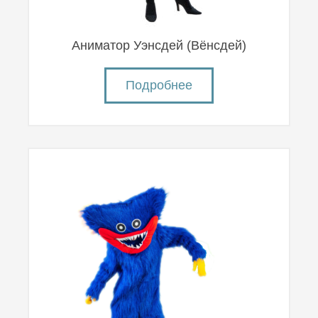
Аниматор Уэнсдей (Вëнсдей)
Подробнее