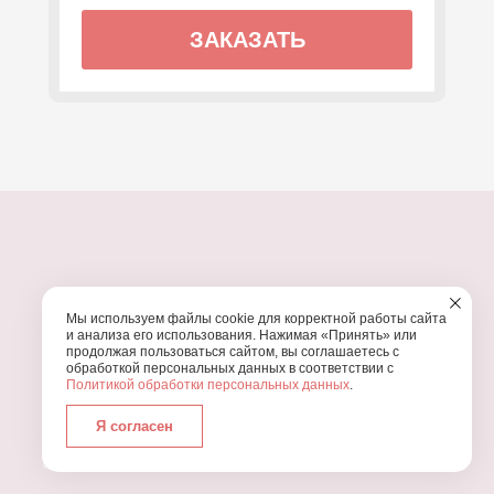
ЗАКАЗАТЬ
ПОЧЕМУ МЫ?
Мы используем файлы cookie для корректной работы сайта
УЗНАЙТЕ, ПОЧЕМУ ПРОВЕДЕНИЕ
ВАШЕГО
и анализа его использования. Нажимая «Принять» или
ПРАЗДНИКА СТОИТ ДОВЕРИТЬ НАМ
продолжая пользоваться сайтом, вы соглашаетесь с
обработкой персональных данных в соответствии с
Политикой обработки персональных данных
.
Я согласен
Работаем с 2016 года