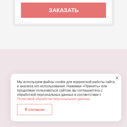
ЗАКАЗАТЬ
ПОЧЕМУ МЫ?
Мы используем файлы cookie для корректной работы сайта
УЗНАЙТЕ, ПОЧЕМУ ПРОВЕДЕНИЕ
ВАШЕГО
и анализа его использования. Нажимая «Принять» или
ПРАЗДНИКА СТОИТ ДОВЕРИТЬ НАМ
продолжая пользоваться сайтом, вы соглашаетесь с
обработкой персональных данных в соответствии с
Политикой обработки персональных данных
.
Я согласен
Работаем с 2016 года