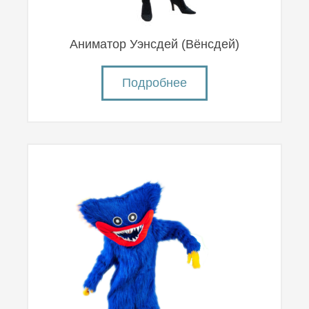
Аниматор Уэнсдей (Вëнсдей)
Подробнее