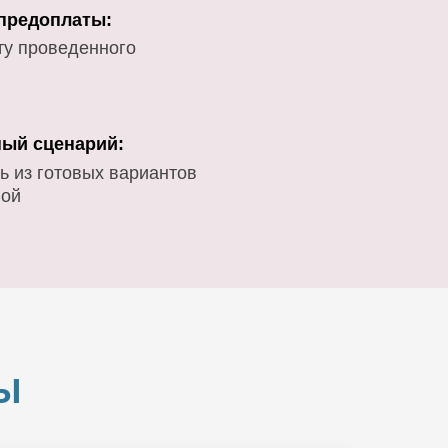
 предоплаты:
ту проведенного
ый сценарий:
ь из готовых вариантов
вой
Ы