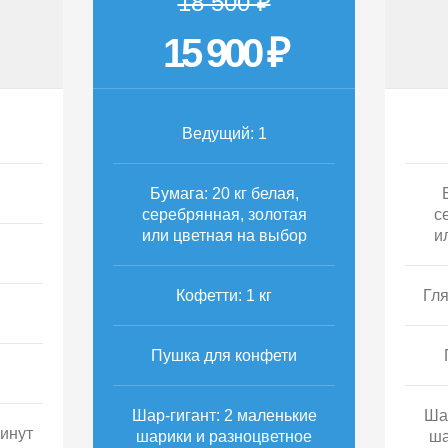
18 500 ₽
15 900 ₽
Ведущий: 1
Бумага: 20 кг белая,
серебрянная, золотая
с
или цветная на выбор
и
Кофетти: 1 кг
Гля
Пушка для конфети
Шар-гигант: 2 маленькие
Ша
минут
шарики и разноцветное
ша