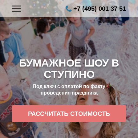
+7 (495) 001 37 51
БУМАЖНОЕ ШОУ В
СТУПИНО
Под ключ с оплатой по факту
проведения праздника
РАССЧИТАТЬ СТОИМОСТЬ