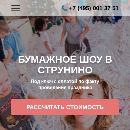
+7 (495) 001 37 51
БУМАЖНОЕ ШОУ В
СТРУНИНО
Под ключ с оплатой по факту
проведения праздника
РАССЧИТАТЬ СТОИМОСТЬ