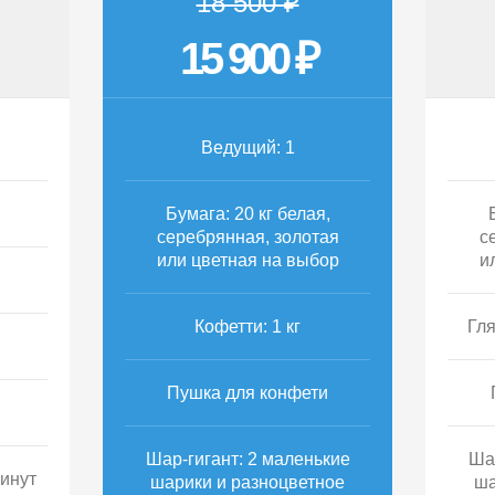
18 500 ₽
15 900 ₽
Ведущий: 1
Бумага: 20 кг белая,
серебрянная, золотая
с
или цветная на выбор
и
Кофетти: 1 кг
Гля
Пушка для конфети
Шар-гигант: 2 маленькие
Ша
минут
шарики и разноцветное
ша