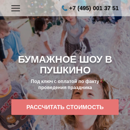
+7 (495) 001 37 51
БУМАЖНОЕ ШОУ В
ПУШКИНО
Под ключ с оплатой по факту
проведения праздника
РАССЧИТАТЬ СТОИМОСТЬ