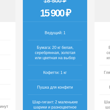
18 500 ₽
15 900 ₽
Ведущий: 1
Бумага: 20 кг белая,
серебрянная, золотая
с
или цветная на выбор
и
Кофетти: 1 кг
Гля
Пушка для конфети
Шар-гигант: 2 маленькие
Ша
минут
шарики и разноцветное
ша