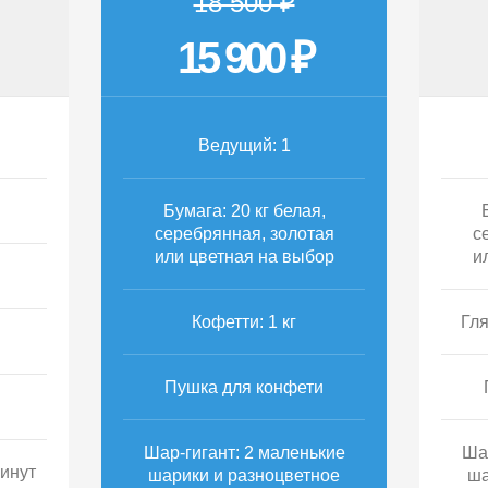
18 500 ₽
15 900 ₽
Ведущий: 1
Бумага: 20 кг белая,
серебрянная, золотая
с
или цветная на выбор
и
Кофетти: 1 кг
Гля
Пушка для конфети
Шар-гигант: 2 маленькие
Ша
минут
шарики и разноцветное
ша