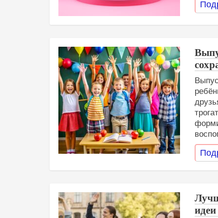
Под
Выпу
сохр
Выпус
ребён
друзь
трога
форми
воспо
Под
Лучш
идеи