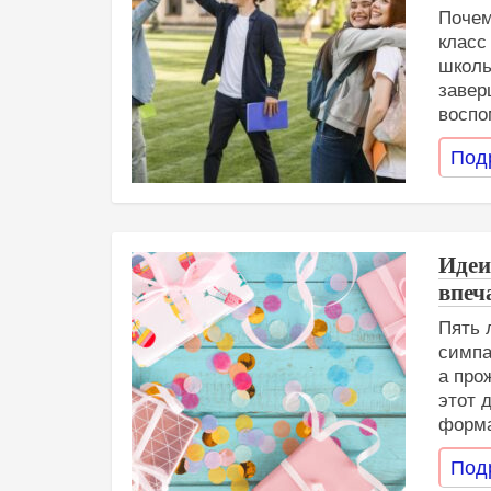
Почем
класс
школь
завер
воспо
Под
Идеи
впеч
Пять 
симпа
а про
этот 
форма
Под