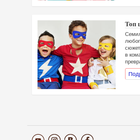
Топ 
Семил
любоп
сюжет
в ком
превр
Под
Навигация
по
записям