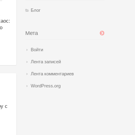
Блог
ь
хаос:
о
Мета
Войти
Лента записей
Лента комментариев
WordPress.org
у с