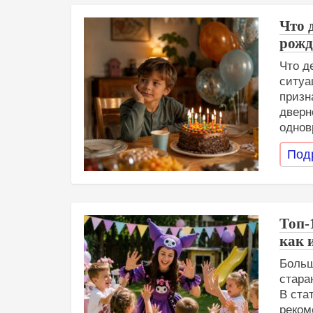
Что 
рожд
Что д
ситуа
призн
дверн
однов
Под
Топ-
как 
Больш
стара
В ста
реком