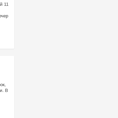
й 11
ечер
ок,
и. В