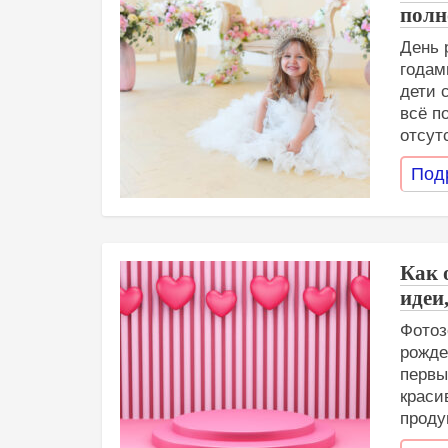
полн
День 
годам
дети 
всё п
отсут
Под
Как 
идеи
Фотоз
рожде
первы
краси
проду