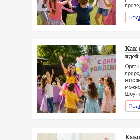
прове
Под
Как 
идей
Орган
приро
котор
можно
Шоу-п
Под
Како