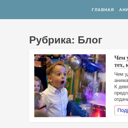
ГЛАВНАЯ
АН
Рубрика:
Блог
Чем 
тех,
Чем у
анима
К дев
предл
отдач
Под