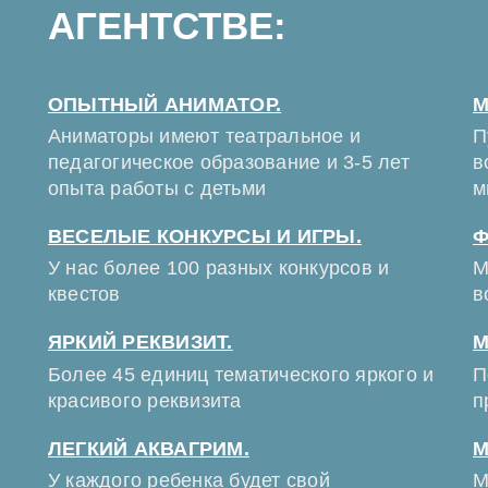
АГЕНТСТВЕ:
ОПЫТНЫЙ АНИМАТОР.
М
Аниматоры имеют театральное и
П
педагогическое образование и 3-5 лет
в
опыта работы с детьми
м
ВЕСЕЛЫЕ КОНКУРСЫ И ИГРЫ.
Ф
У нас более 100 разных конкурсов и
М
квестов
в
ЯРКИЙ РЕКВИЗИТ.
М
Более 45 единиц тематического яркого и
П
красивого реквизита
п
ЛЕГКИЙ АКВАГРИМ.
М
У каждого ребенка будет свой
М