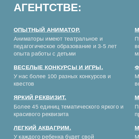
АГЕНТСТВЕ:
ОПЫТНЫЙ АНИМАТОР.
М
Аниматоры имеют театральное и
П
педагогическое образование и 3-5 лет
в
опыта работы с детьми
м
ВЕСЕЛЫЕ КОНКУРСЫ И ИГРЫ.
Ф
У нас более 100 разных конкурсов и
М
квестов
в
ЯРКИЙ РЕКВИЗИТ.
М
Более 45 единиц тематического яркого и
П
красивого реквизита
п
ЛЕГКИЙ АКВАГРИМ.
М
У каждого ребенка будет свой
М