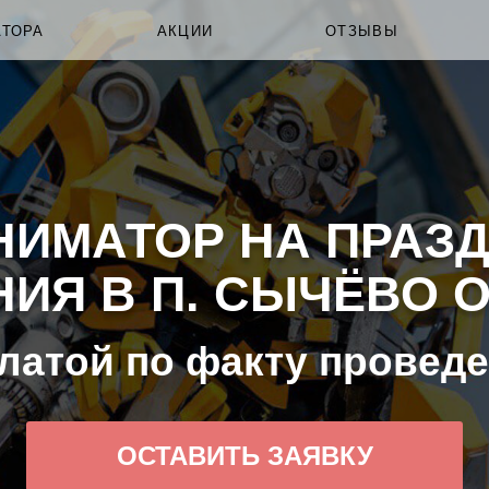
АТОРА
АКЦИИ
ОТЗЫВЫ
НИМАТОР НА ПРАЗД
ИЯ В П. СЫЧЁВО ОТ
латой по факту провед
ОСТАВИТЬ ЗАЯВКУ