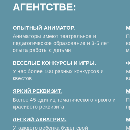
АГЕНТСТВЕ:
ОПЫТНЫЙ АНИМАТОР.
М
Аниматоры имеют театральное и
П
педагогическое образование и 3-5 лет
в
опыта работы с детьми
м
ВЕСЕЛЫЕ КОНКУРСЫ И ИГРЫ.
Ф
У нас более 100 разных конкурсов и
М
квестов
в
ЯРКИЙ РЕКВИЗИТ.
М
Более 45 единиц тематического яркого и
П
красивого реквизита
п
ЛЕГКИЙ АКВАГРИМ.
М
У каждого ребенка будет свой
М