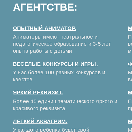
АГЕНТСТВЕ:
ОПЫТНЫЙ АНИМАТОР.
М
Аниматоры имеют театральное и
П
педагогическое образование и 3-5 лет
в
опыта работы с детьми
м
ВЕСЕЛЫЕ КОНКУРСЫ И ИГРЫ.
Ф
У нас более 100 разных конкурсов и
М
квестов
в
ЯРКИЙ РЕКВИЗИТ.
М
Более 45 единиц тематического яркого и
П
красивого реквизита
п
ЛЕГКИЙ АКВАГРИМ.
М
У каждого ребенка будет свой
М